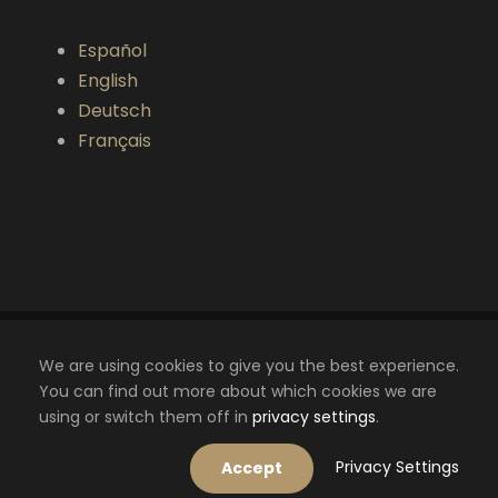
Español
English
Deutsch
Français
We are using cookies to give you the best experience.
Copyright © 2022 Otto Cameselle. Todos los
You can find out more about which cookies we are
derechos reservados.
using or switch them off in
privacy settings
.
Aviso Legal
Política de Cookies
Política
de privacidad
Privacy Settings
Accept